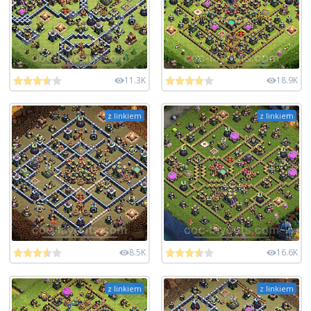
11.3K
18.9K
z linkiem
z linkiem
8.5K
16.6K
z linkiem
z linkiem