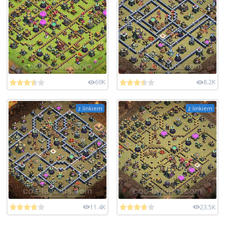
69K
8.2K
z linkiem
z linkiem
11.4K
23.5K