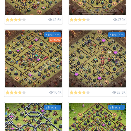
42.6K
479K
z linkiem
z linkiem
2026
164K
83.8K
z linkiem
z linkiem