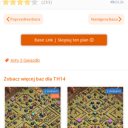
(
233
)
29.2K
Poprzednia Baza
Następna Baza
Base Link | Skopiuj ten plan 😊
Anty 3 Gwiazdki
Zobacz więcej baz dla TH14
z linkiem
z linkiem
2026