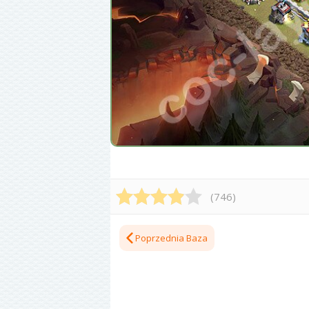
(
746
)
Poprzednia Baza