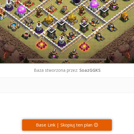
Baza stworzona przez:
SoazGGKS
Base Link | Skopiuj ten plan 😊