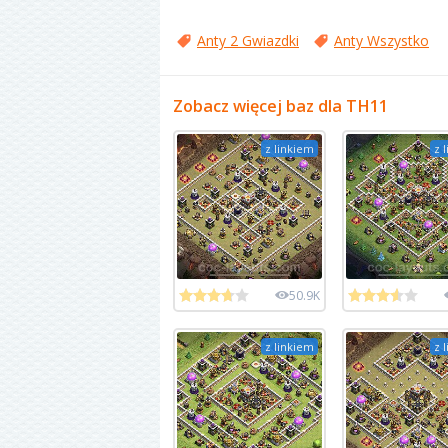
Anty 2 Gwiazdki
Anty Wszystko
Zobacz więcej baz dla TH11
z linkiem
z 
50.9K
z linkiem
z 