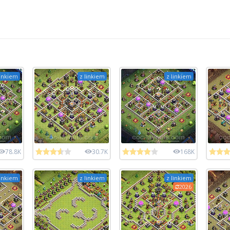
linkiem
z linkiem
z linkiem
78.8K
30.7K
168K
linkiem
z linkiem
z linkiem
2026