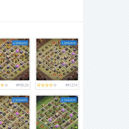
z linkiem
z linkiem
96.2K
121K
z linkiem
z linkiem