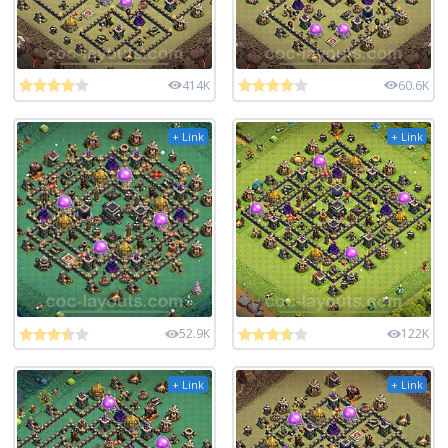
414K
60.6K
+ Link
+ Link
52.9K
122K
+ Link
+ Link