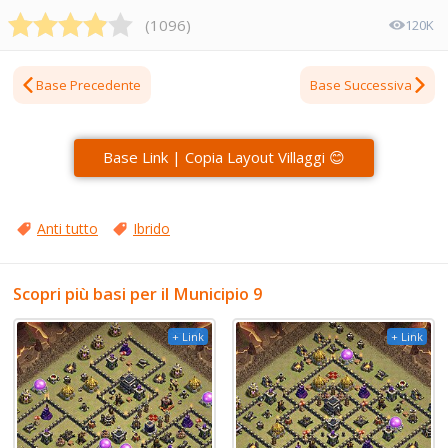
(
1096
)
120K
Base Precedente
Base Successiva
Base Link | Copia Layout Villaggi 😊
Anti tutto
Ibrido
Scopri più basi per il Municipio 9
+ Link
+ Link