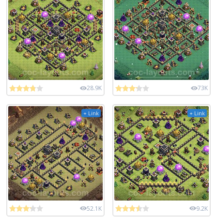
28.9K
73K
+ Link
+ Link
52.1K
9.2K