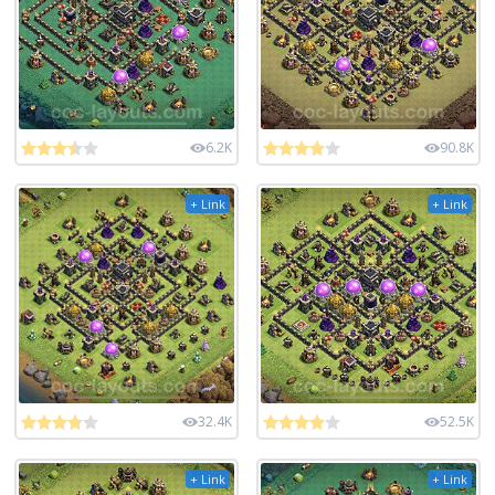
6.2K
90.8K
+ Link
+ Link
32.4K
52.5K
+ Link
+ Link