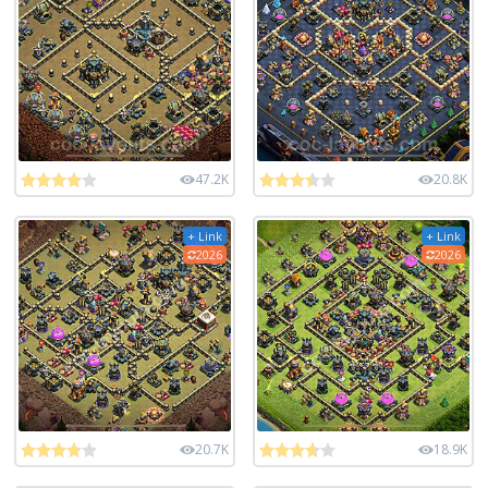
47.2K
20.8K
+ Link
+ Link
2026
2026
20.7K
18.9K