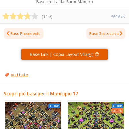
Base creata da:
Sano Manjiro
(
110
)
18.2K
Base Precedente
Base Successiva
Base Link | Copia Layout Villaggi 😊
Anti tutto
Scopri più basi per il Municipio 17
+ Link
+ Link
2026