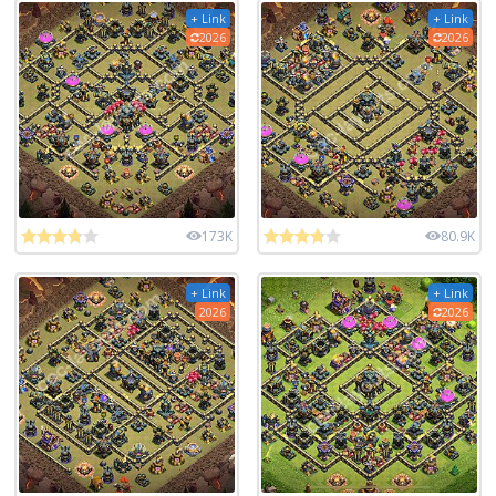
+ Link
+ Link
2026
2026
173K
80.9K
+ Link
+ Link
2026
2026