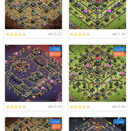
26.2K
11.9K
+ Link
+ Link
2026
2026
56.3K
39.4K
+ Link
+ Link
2026