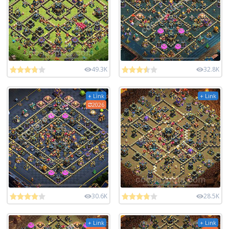
49.3K
32.8K
+ Link
+ Link
2026
30.6K
28.5K
+ Link
+ Link