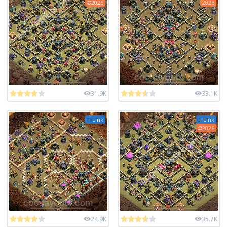
2026
2026
31.9K
33.1K
+ Link
+ Link
2026
24.9K
35.7K