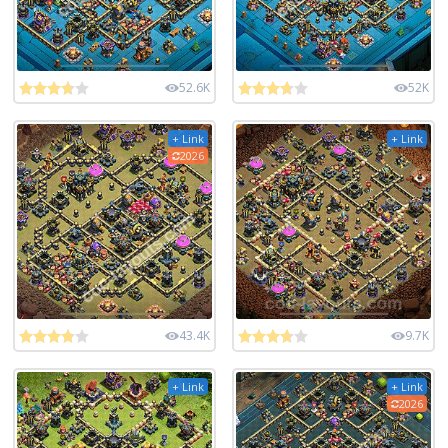
52.6K
52K
+ Link
+ Link
2026
43.4K
9.7K
+ Link
+ Link
2026