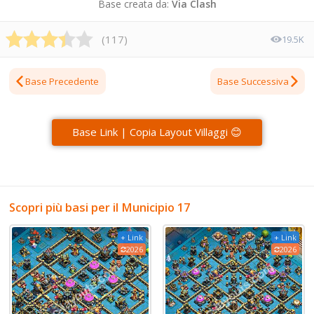
Base creata da:
Via Clash
(
117
)
19.5K
Base Precedente
Base Successiva
Base Link | Copia Layout Villaggi 😊
Scopri più basi per il Municipio 17
+ Link
+ Link
2026
2026