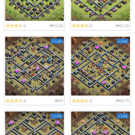
13.6K
21.5K
+ Link
+ Link
5K
82.7K
+ Link
+ Link