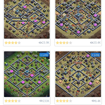
23.9K
20.4K
+ Link
+ Link
233K
8.4K