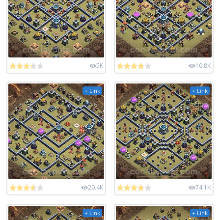
5K
10.8K
+ Link
+ Link
20.4K
74.1K
+ Link
+ Link