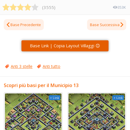
(
3555
)
353K
Base Precedente
Base Successiva
Base Link | Copia Layout Villaggi 😊
Anti 3 stelle
Anti tutto
Scopri più basi per il Municipio 13
+ Link
+ Link