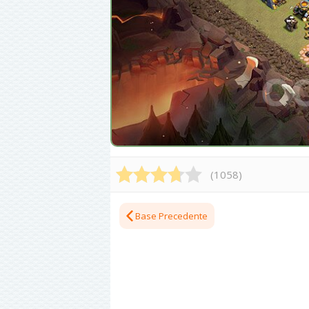
(
1058
)
Base Precedente