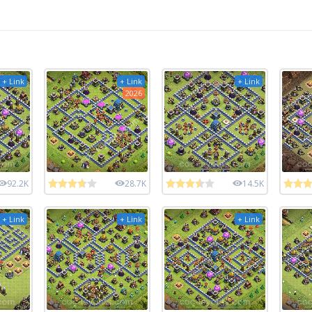
+ Link
+ Link
+ Link
2026
92.2K
28.7K
14.5K
+ Link
+ Link
+ Link