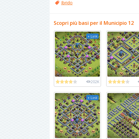
Ibrido
Scopri più basi per il Municipio 12
+ Link
202K
+ Link