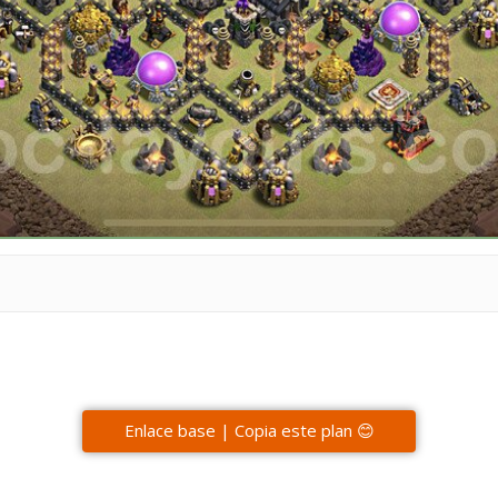
Enlace base | Copia este plan 😊