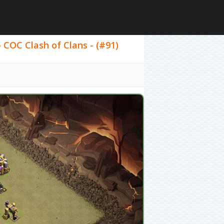
 COC Clash of Clans - (#91)