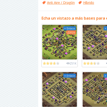
Anti Aire / Dragón
Híbrido
Echa un vistazo a más bases para 
+ Enlace
+
2026
251K
+ Enlace
+