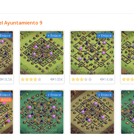
el Ayuntamiento 9
 Enlace
+ Enlace
+ Enlace
18.5K
105K
14.6K
 Enlace
+ Enlace
+ Enlace
2026