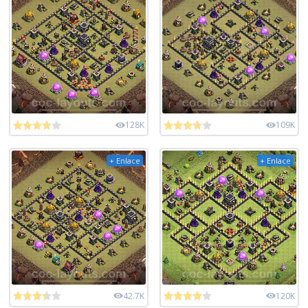
128K
109K
+ Enlace
+ Enlace
42.7K
120K