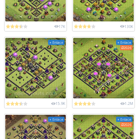
17K
130K
+ Enlace
+ Enlace
2026
15.9K
1.2M
+ Enlace
+ Enlace
2026