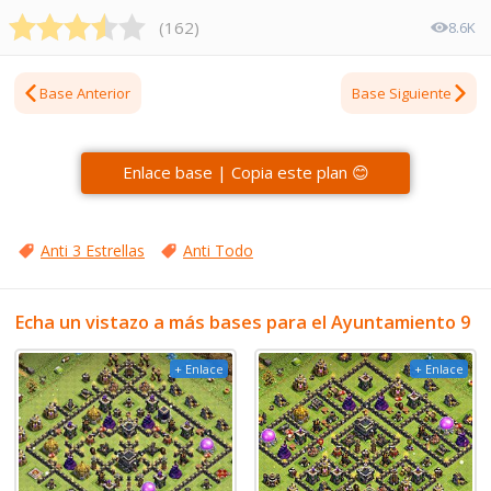
(
162
)
8.6K
Base Anterior
Base Siguiente
Enlace base | Copia este plan 😊
Anti 3 Estrellas
Anti Todo
Echa un vistazo a más bases para el Ayuntamiento 9
+ Enlace
+ Enlace