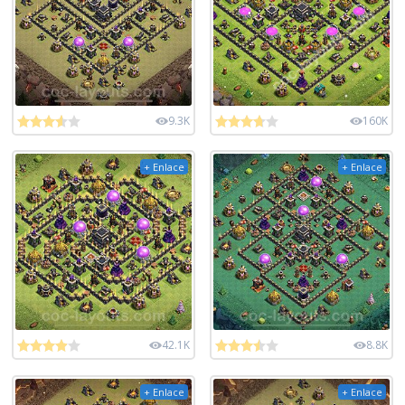
9.3K
160K
+ Enlace
+ Enlace
42.1K
8.8K
+ Enlace
+ Enlace