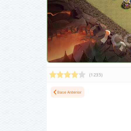
(
1235
)
Base Anterior