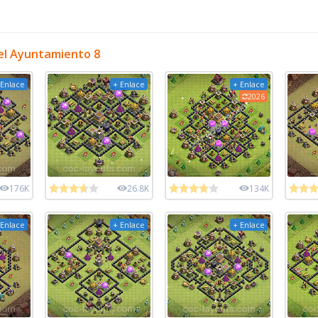
el Ayuntamiento 8
 Enlace
+ Enlace
+ Enlace
2026
176K
26.8K
134K
 Enlace
+ Enlace
+ Enlace