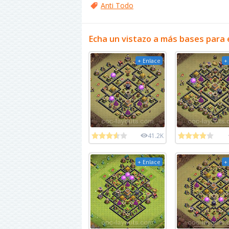
Anti Todo
Echa un vistazo a más bases para 
+ Enlace
+
41.2K
+ Enlace
+