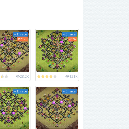
+ Enlace
+ Enlace
2026
2026
23.2K
121K
+ Enlace
+ Enlace