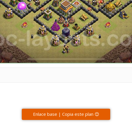
Enlace base | Copia este plan 😊