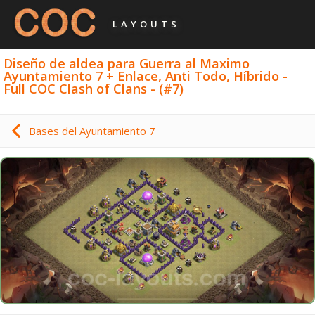
LAYOUTS
Diseño de aldea para Guerra al Maximo
Ayuntamiento 7 + Enlace, Anti Todo, Híbrido -
Full COC Clash of Clans - (#7)
Bases del Ayuntamiento 7