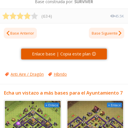
Base construida por:
SURVIVER
(
634
)
45.5K
Base Anterior
Base Siguiente
Enlace base | Copia este plan 😊
Anti Aire / Dragón
Híbrido
Echa un vistazo a más bases para el Ayuntamiento 7
+ Enlace
+ Enlace