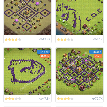
12.4K
8.1K
+ Enlace
+ Enlace
2026
2026
47.3K
72.7K