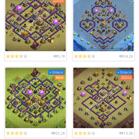
2026
5.7K
34.2K
+ Enlace
+ Enlace
NEW
2026
25.2K
10.3K