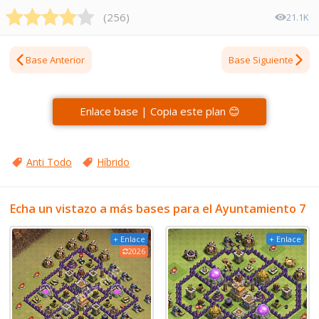
(
256
)
21.1K
Base Anterior
Base Siguiente
Enlace base | Copia este plan 😊
Anti Todo
Híbrido
Echa un vistazo a más bases para el Ayuntamiento 7
+ Enlace
+ Enlace
2026