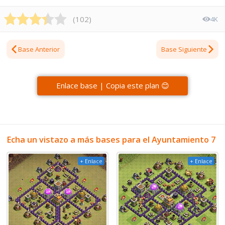
(
102
)
4K
Base Anterior
Base Siguiente
Enlace base | Copia este plan 😊
Echa un vistazo a más bases para el Ayuntamiento 7
+ Enlace
+ Enlace