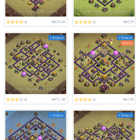
39.6K
22K
+ Enlace
+ Enlace
2026
15.4K
14K
+ Enlace
+ Enlace