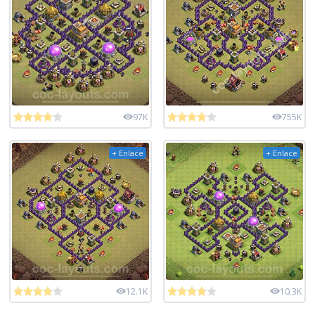
97K
755K
+ Enlace
+ Enlace
12.1K
10.3K