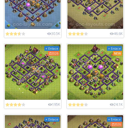
30.5K
46.6K
+ Enlace
+ Enlace
2026
NEW
195K
24.1K
+ Enlace
+ Enlace
2026