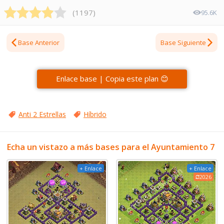
(
1197
)
95.6K
Base Anterior
Base Siguiente
Enlace base | Copia este plan 😊
Anti 2 Estrellas
Híbrido
Echa un vistazo a más bases para el Ayuntamiento 7
+ Enlace
+ Enlace
2026