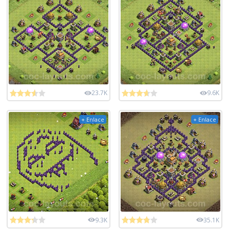
23.7K
9.6K
+ Enlace
+ Enlace
9.3K
35.1K