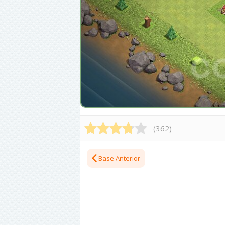
(
362
)
Base Anterior