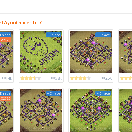
el Ayuntamiento 7
 Enlace
+ Enlace
+ Enlace
2026
14K
6.8K
26K
 Enlace
+ Enlace
+ Enlace
2026