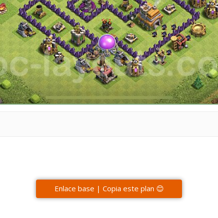
Enlace base | Copia este plan 😊