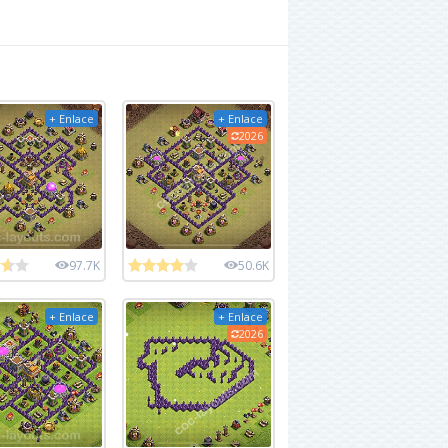
+ Enlace
+ Enlace
2026
97.7K
50.6K
+ Enlace
+ Enlace
2026