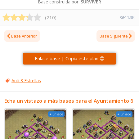
Base construida por:
SURVIVER
(
210
)
11.3K
Base Anterior
Base Siguiente
Enlace base | Copia este plan 😊
Anti 3 Estrellas
Echa un vistazo a más bases para el Ayuntamiento 6
+ Enlace
+ Enlace