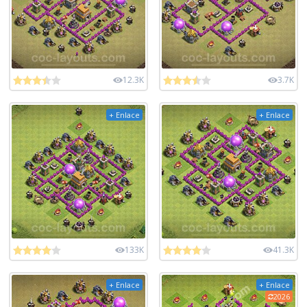
12.3K
3.7K
+ Enlace
+ Enlace
133K
41.3K
+ Enlace
+ Enlace
2026