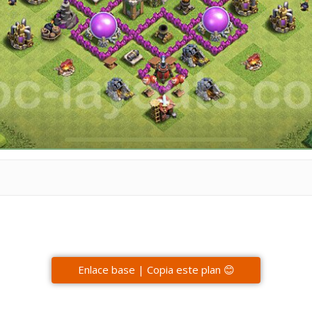
Enlace base | Copia este plan 😊