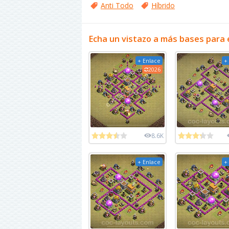
Anti Todo
Híbrido
Echa un vistazo a más bases para 
+ Enlace
+
2026
8.6K
+ Enlace
+