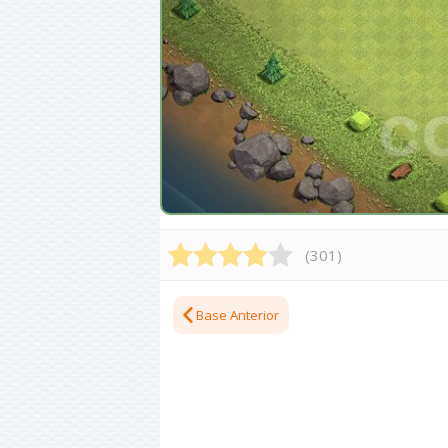
(
301
)
Base Anterior