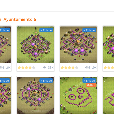
el Ayuntamiento 6
 Enlace
+ Enlace
+ Enlace
11.6K
133K
31.9K
 Enlace
+ Enlace
+ Enlace
2026