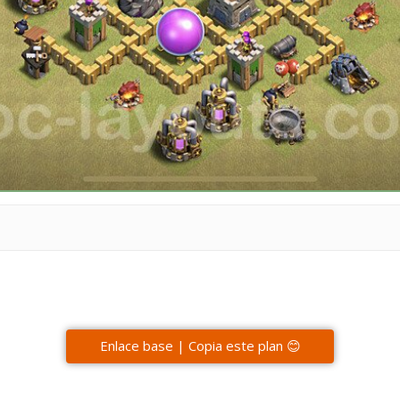
Enlace base | Copia este plan 😊