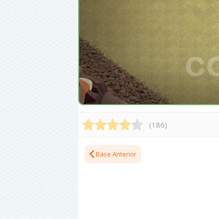
(
186
)
Base Anterior