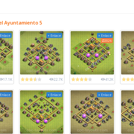
el Ayuntamiento 5
 Enlace
+ Enlace
+ Enlace
2026
17.1K
22.7K
412K
 Enlace
+ Enlace
+ Enlace