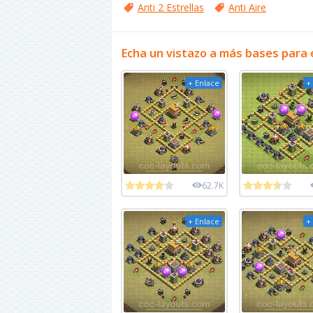
Anti 2 Estrellas
Anti Aire
Echa un vistazo a más bases para 
+ Enlace
+
62.7K
+ Enlace
+