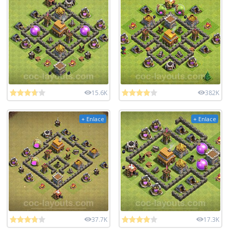
15.6K
382K
+ Enlace
+ Enlace
37.7K
17.3K