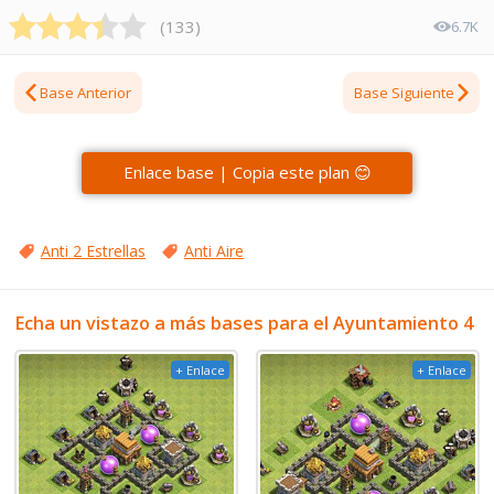
(
133
)
6.7K
Base Anterior
Base Siguiente
Enlace base | Copia este plan 😊
Anti 2 Estrellas
Anti Aire
Echa un vistazo a más bases para el Ayuntamiento 4
+ Enlace
+ Enlace