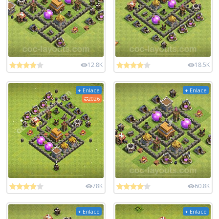
12.8K
18.5K
+ Enlace
+ Enlace
2026
78K
60.8K
+ Enlace
+ Enlace