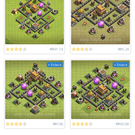
91.1K
5.2K
+ Enlace
+ Enlace
16K
60.8K