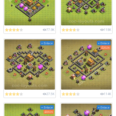
77.9K
118K
+ Enlace
+ Enlace
2026
27.5K
114K
+ Enlace
+ Enlace
2026