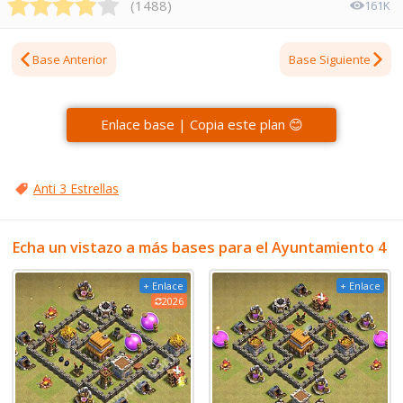
(
1488
)
161K
Base Anterior
Base Siguiente
Enlace base | Copia este plan 😊
Anti 3 Estrellas
Echa un vistazo a más bases para el Ayuntamiento 4
+ Enlace
+ Enlace
2026