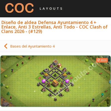
LAYOUTS
Diseño de aldea Defensa Ayuntamiento 4 +
Enlace, Anti 3 Estrellas, Anti Todo - COC Clash of
Clans 2026 - (#129)
Bases del Ayuntamiento 4
2026