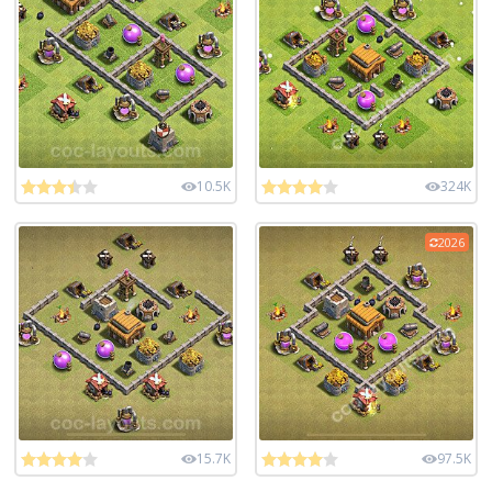
10.5K
324K
2026
15.7K
97.5K