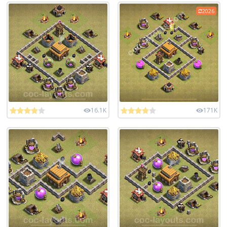
2026
16.1K
171K