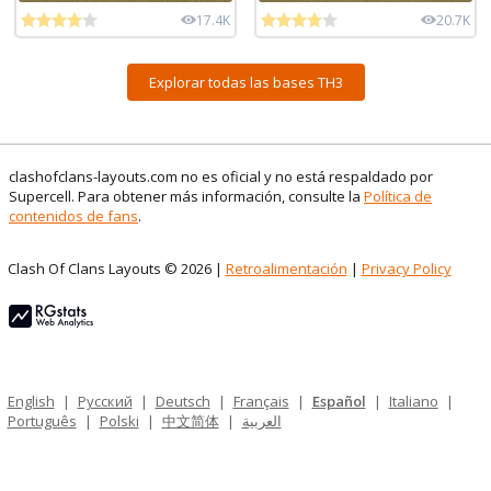
17.4K
20.7K
Explorar todas las bases TH3
clashofclans-layouts.com no es oficial y no está respaldado por
Supercell. Para obtener más información, consulte la
Política de
contenidos de fans
.
Clash Of Clans Layouts © 2026 |
Retroalimentación
|
Privacy Policy
English
|
Русский
|
Deutsch
|
Français
|
Español
|
Italiano
|
Português
|
Polski
|
中文简体
|
العربية