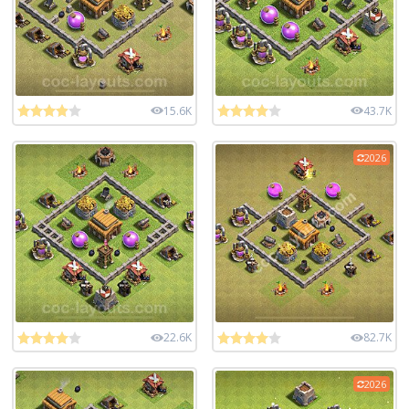
15.6K
43.7K
2026
22.6K
82.7K
2026