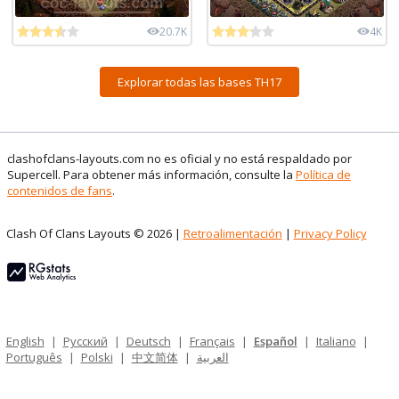
20.7K
4K
Explorar todas las bases TH17
clashofclans-layouts.com no es oficial y no está respaldado por
Supercell. Para obtener más información, consulte la
Política de
contenidos de fans
.
Clash Of Clans Layouts © 2026 |
Retroalimentación
|
Privacy Policy
English
|
Русский
|
Deutsch
|
Français
|
Español
|
Italiano
|
Português
|
Polski
|
中文简体
|
العربية