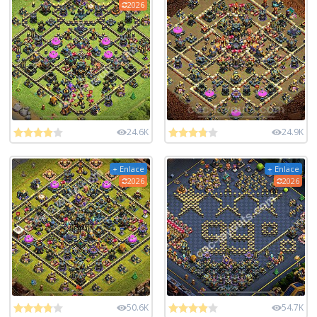
2026
24.6K
24.9K
+ Enlace
+ Enlace
2026
2026
50.6K
54.7K