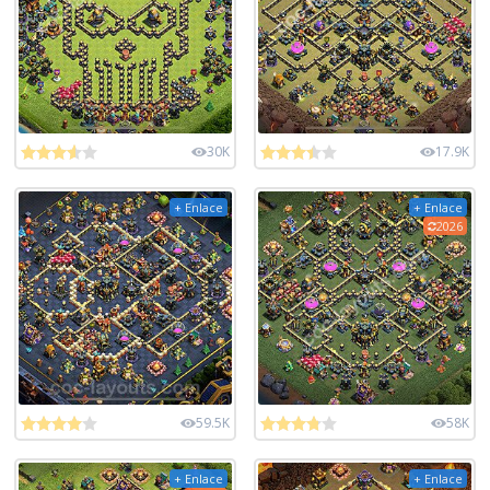
30K
17.9K
+ Enlace
+ Enlace
2026
59.5K
58K
+ Enlace
+ Enlace