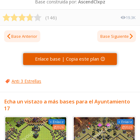
Base construida por:
AscendClxpz
(
146
)
19.3K
Base Anterior
Base Siguiente
Enlace base | Copia este plan 😊
Anti 3 Estrellas
Echa un vistazo a más bases para el Ayuntamiento
17
+ Enlace
+ Enlace
2026
2026