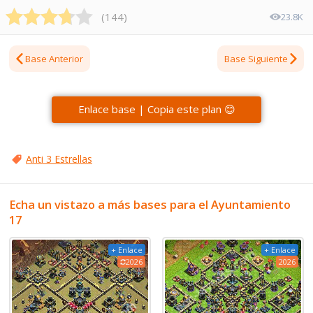
(
144
)
23.8K
Base Anterior
Base Siguiente
Enlace base | Copia este plan 😊
Anti 3 Estrellas
Echa un vistazo a más bases para el Ayuntamiento
17
+ Enlace
+ Enlace
2026
2026