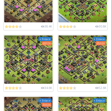
38.4K
30.8K
+ Enlace
+ Enlace
2026
2026
34.6K
52.6K
+ Enlace
+ Enlace
2026