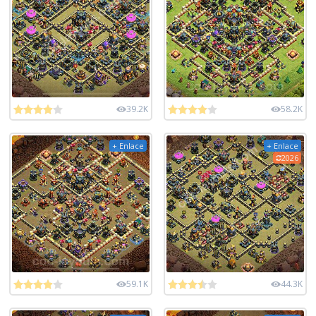
39.2K
58.2K
+ Enlace
+ Enlace
2026
59.1K
44.3K