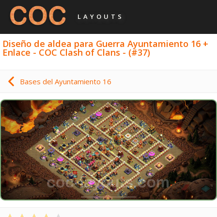
LAYOUTS
Diseño de aldea para Guerra Ayuntamiento 16 +
Enlace - COC Clash of Clans - (#37)
Bases del Ayuntamiento 16