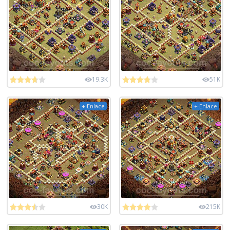
19.3K
51K
+ Enlace
+ Enlace
30K
215K