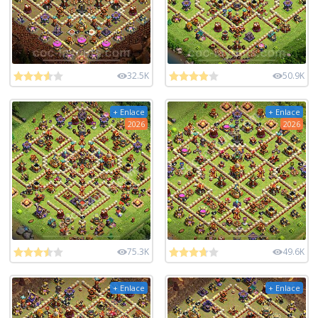
32.5K
50.9K
+ Enlace
+ Enlace
2026
2026
75.3K
49.6K
+ Enlace
+ Enlace