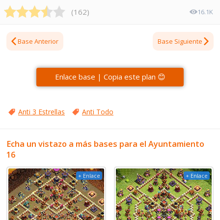
(
162
)
16.1K
Base Anterior
Base Siguiente
Enlace base | Copia este plan 😊
Anti 3 Estrellas
Anti Todo
Echa un vistazo a más bases para el Ayuntamiento
16
+ Enlace
+ Enlace