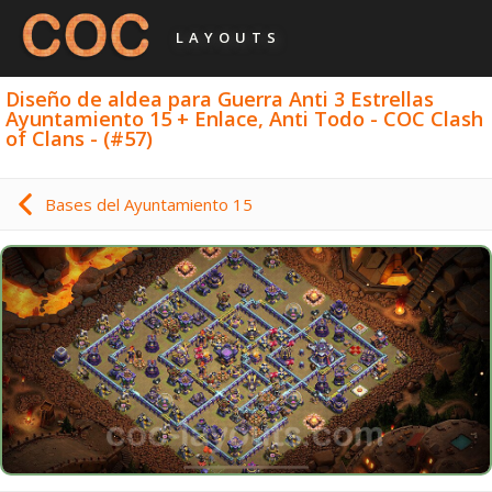
LAYOUTS
Diseño de aldea para Guerra Anti 3 Estrellas
Ayuntamiento 15 + Enlace, Anti Todo - COC Clash
of Clans - (#57)
Bases del Ayuntamiento 15