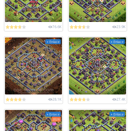
76.6K
23.9K
+ Enlace
+ Enlace
28.1K
27.4K
+ Enlace
+ Enlace
2026