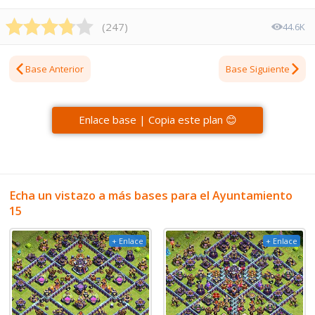
(
247
)
44.6K
Base Anterior
Base Siguiente
Enlace base | Copia este plan 😊
Echa un vistazo a más bases para el Ayuntamiento
15
+ Enlace
+ Enlace