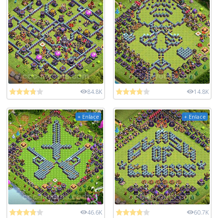
84.8K
14.8K
+ Enlace
+ Enlace
46.6K
60.7K