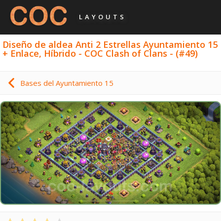
LAYOUTS
Diseño de aldea Anti 2 Estrellas Ayuntamiento 15
+ Enlace, Híbrido - COC Clash of Clans - (#49)
Bases del Ayuntamiento 15