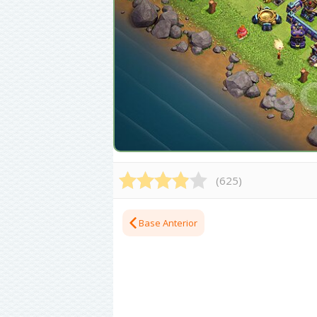
(
625
)
Base Anterior