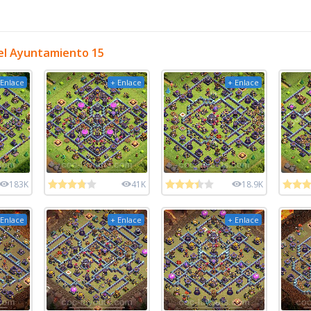
el Ayuntamiento 15
 Enlace
+ Enlace
+ Enlace
183K
41K
18.9K
 Enlace
+ Enlace
+ Enlace