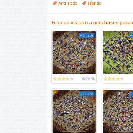
Anti Todo
Híbrido
Echa un vistazo a más bases para 
+ Enlace
+
26.9K
+ Enlace
+