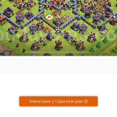
Enlace base | Copia este plan 😊