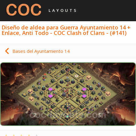
LAYOUTS
Diseño de aldea para Guerra Ayuntamiento 14 +
Enlace, Anti Todo - COC Clash of Clans - (#141)
Bases del Ayuntamiento 14