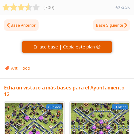
(
700
)
72.5K
Base Anterior
Base Siguiente
Enlace base | Copia este plan 😊
Anti Todo
Echa un vistazo a más bases para el Ayuntamiento
12
+ Enlace
+ Enlace