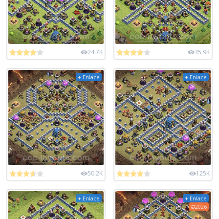
24.7K
35.9K
+ Enlace
+ Enlace
50.2K
125K
+ Enlace
+ Enlace
2026