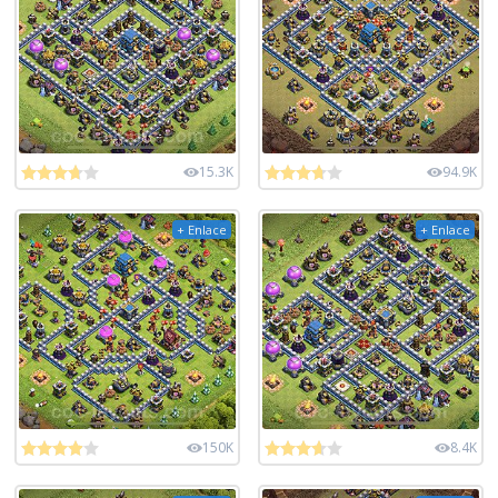
15.3K
94.9K
+ Enlace
+ Enlace
150K
8.4K