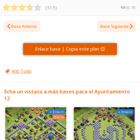
(
515
)
35.7K
Base Anterior
Base Siguiente
Enlace base | Copia este plan 😊
Anti Todo
Echa un vistazo a más bases para el Ayuntamiento
12
+ Enlace
+ Enlace
2026