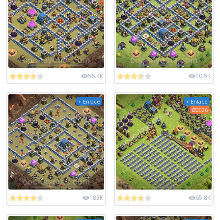
56.4K
10.5K
+ Enlace
+ Enlace
2026
183K
65.8K