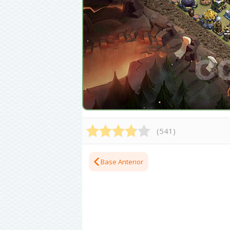
(
541
)
Base Anterior