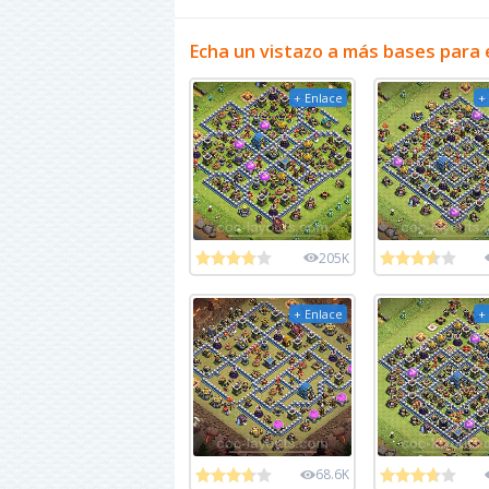
Echa un vistazo a más bases para 
+ Enlace
+
205K
+ Enlace
+
68.6K