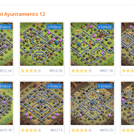
el Ayuntamiento 12
 Enlace
+ Enlace
+ Enlace
22.6K
28.9K
87.3K
 Enlace
+ Enlace
+ Enlace
30.4K
221K
66.2K