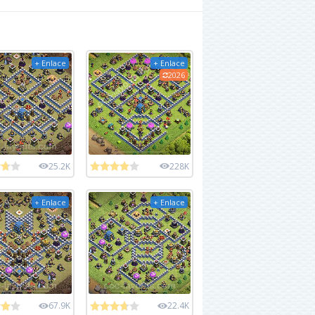
+ Enlace
+ Enlace
2026
25.2K
228K
+ Enlace
+ Enlace
67.9K
22.4K