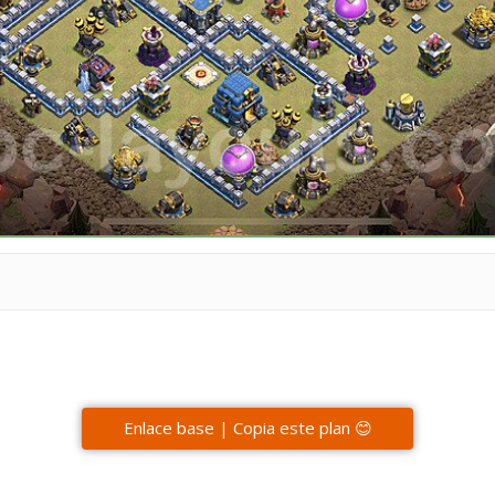
Enlace base | Copia este plan 😊