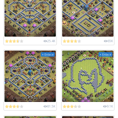
25.4K
65K
+ Enlace
+ Enlace
81.5K
9.1K