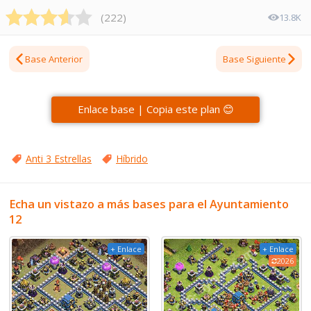
(
222
)
13.8K
Base Anterior
Base Siguiente
Enlace base | Copia este plan 😊
Anti 3 Estrellas
Híbrido
Echa un vistazo a más bases para el Ayuntamiento
12
+ Enlace
+ Enlace
2026