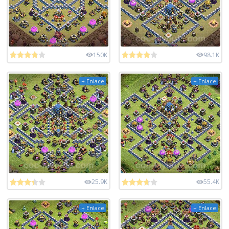
150K
98.1K
+ Enlace
+ Enlace
25.9K
55.4K
+ Enlace
+ Enlace