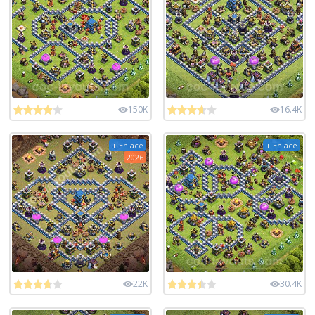
150K
16.4K
+ Enlace
+ Enlace
2026
22K
30.4K