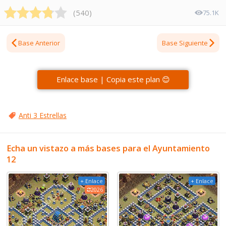
(
540
)
75.1K
Base Anterior
Base Siguiente
Enlace base | Copia este plan 😊
Anti 3 Estrellas
Echa un vistazo a más bases para el Ayuntamiento
12
+ Enlace
+ Enlace
2026