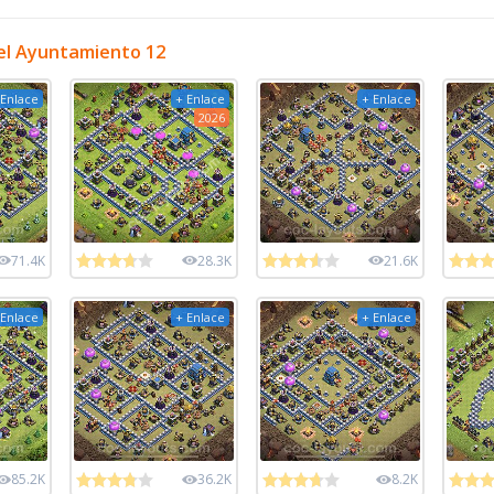
el Ayuntamiento 12
 Enlace
+ Enlace
+ Enlace
2026
71.4K
28.3K
21.6K
 Enlace
+ Enlace
+ Enlace
85.2K
36.2K
8.2K