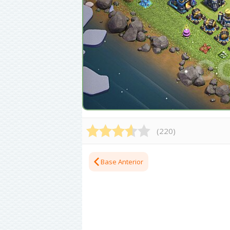
(
220
)
Base Anterior