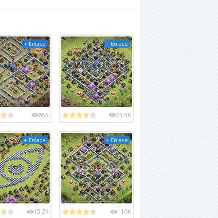
+ Enlace
+ Enlace
65K
23.5K
+ Enlace
+ Enlace
15.2K
116K