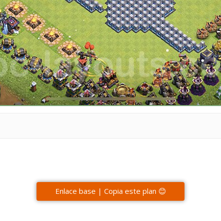
Enlace base | Copia este plan 😊