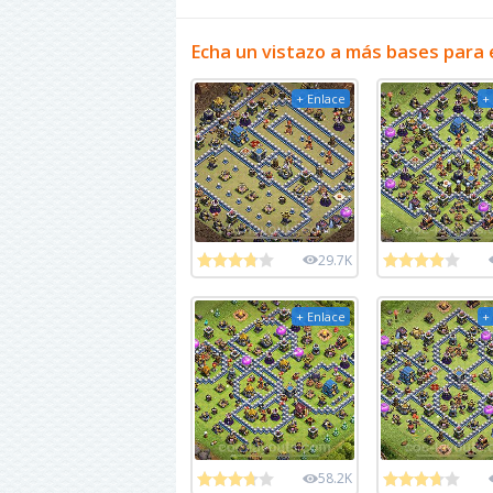
Echa un vistazo a más bases para 
+ Enlace
+
29.7K
+ Enlace
+
58.2K