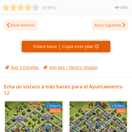
(
1591
)
185K
Base Anterior
Base Siguiente
Enlace base | Copia este plan 😊
Anti 3 Estrellas
Anti Aire / Electro Dragón
Echa un vistazo a más bases para el Ayuntamiento
12
+ Enlace
+ Enlace
2026
2026