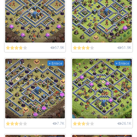
57.9K
51.9K
+ Enlace
+ Enlace
7.7K
26.1K