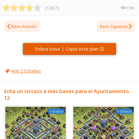
(
1367
)
176K
Base Anterior
Base Siguiente
Enlace base | Copia este plan 😊
Anti 2 Estrellas
Echa un vistazo a más bases para el Ayuntamiento
12
+ Enlace
+ Enlace