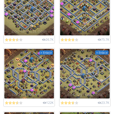
26.7K
75.7K
+ Enlace
+ Enlace
122K
23.7K