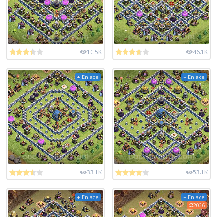
10.5K
46.1K
+ Enlace
+ Enlace
33.1K
53.1K
+ Enlace
+ Enlace
2026