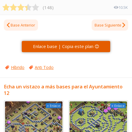
(
148
)
10.5K
Base Anterior
Base Siguiente
Enlace base | Copia este plan 😊
Híbrido
Anti Todo
Echa un vistazo a más bases para el Ayuntamiento
12
+ Enlace
+ Enlace