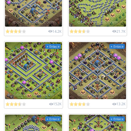
14.2K
21.7K
+ Enlace
+ Enlace
152K
13.2K
+ Enlace
+ Enlace