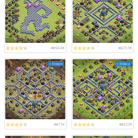
94.8K
29.9K
+ Enlace
+ Enlace
75K
223K