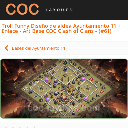
LAYOUTS
Troll Funny Diseño de aldea Ayuntamiento 11 +
Enlace - Art Base COC Clash of Clans - (#61)
Bases del Ayuntamiento 11