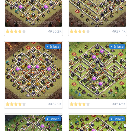
96.2K
27.4K
+ Enlace
+ Enlace
82.9K
54.5K
+ Enlace
+ Enlace