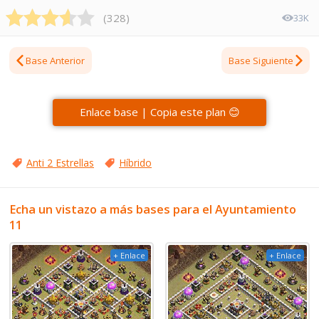
(
328
)
33K
Base Anterior
Base Siguiente
Enlace base | Copia este plan 😊
Anti 2 Estrellas
Híbrido
Echa un vistazo a más bases para el Ayuntamiento
11
+ Enlace
+ Enlace