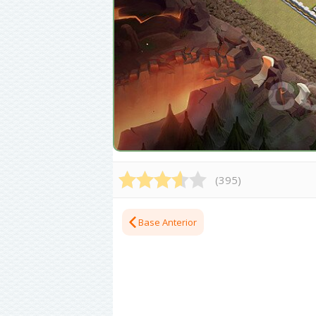
(
395
)
Base Anterior