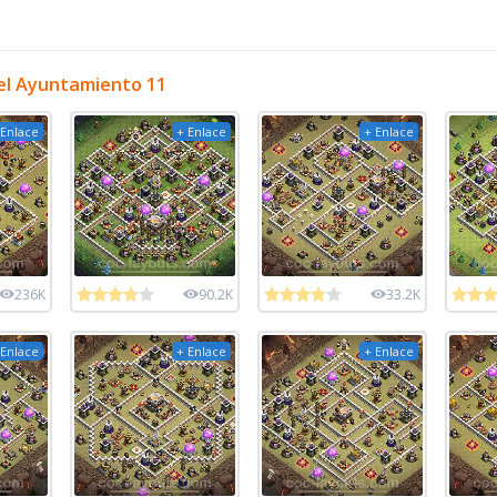
el Ayuntamiento 11
 Enlace
+ Enlace
+ Enlace
236K
90.2K
33.2K
 Enlace
+ Enlace
+ Enlace