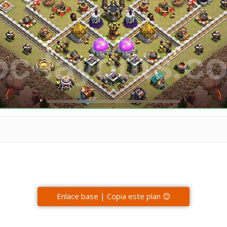
Enlace base | Copia este plan 😊