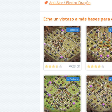
Anti Aire / Electro Dragón
Echa un vistazo a más bases para 
+ Enlace
+
23.6K
+ Enlace
+