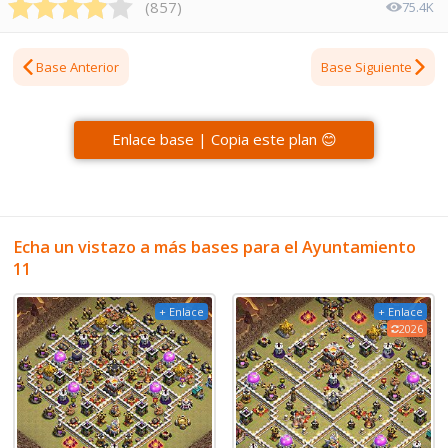
(
857
)
75.4K
Base Anterior
Base Siguiente
Enlace base | Copia este plan 😊
Echa un vistazo a más bases para el Ayuntamiento
11
+ Enlace
+ Enlace
2026