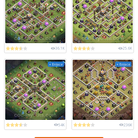
36.1K
25.6K
+ Enlace
+ Enlace
54K
236K