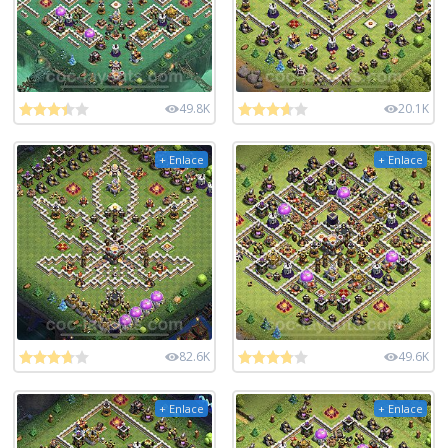
49.8K
20.1K
+ Enlace
+ Enlace
82.6K
49.6K
+ Enlace
+ Enlace