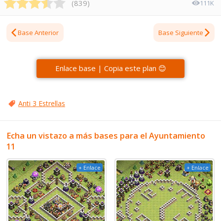
(
839
)
111K
Base Anterior
Base Siguiente
Enlace base | Copia este plan 😊
Anti 3 Estrellas
Echa un vistazo a más bases para el Ayuntamiento
11
+ Enlace
+ Enlace