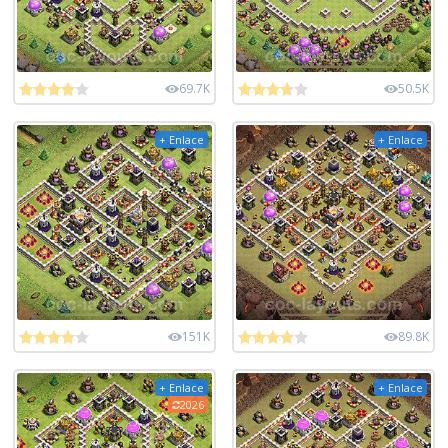
69.7K
50.5K
+ Enlace
+ Enlace
151K
89.8K
+ Enlace
+ Enlace
2026