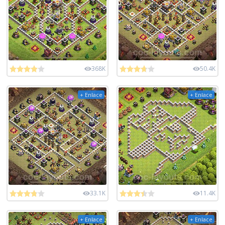
368K
50.4K
+ Enlace
+ Enlace
33.1K
11.4K
+ Enlace
+ Enlace