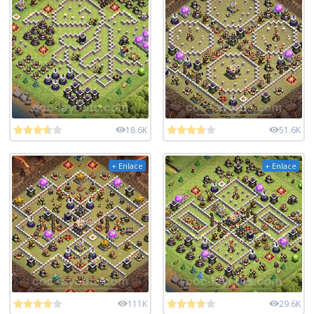
18.6K
51.6K
+ Enlace
+ Enlace
111K
29.6K