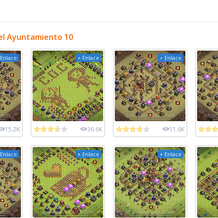
el Ayuntamiento 10
 Enlace
+ Enlace
+ Enlace
15.2K
36.6K
11.6K
 Enlace
+ Enlace
+ Enlace