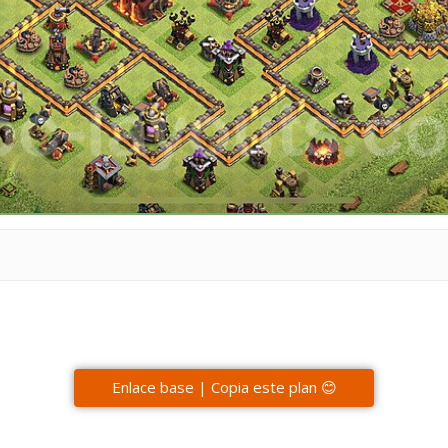
Enlace base | Copia este plan 😊