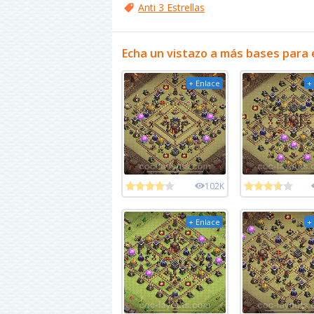
Anti 3 Estrellas
Echa un vistazo a más bases para 
+ Enlace
+
102K
+ Enlace
+