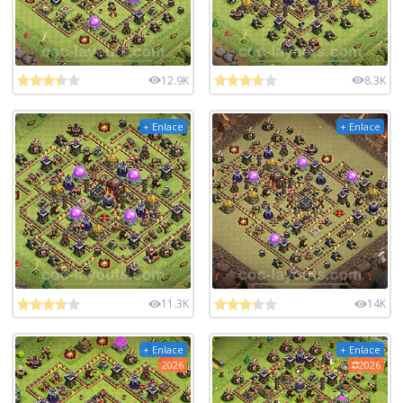
12.9K
8.3K
+ Enlace
+ Enlace
11.3K
14K
+ Enlace
+ Enlace
2026
2026