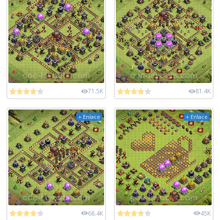
71.5K
81.4K
+ Enlace
+ Enlace
68.4K
45K