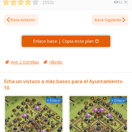
(
552
)
52.7K
Base Anterior
Base Siguiente
Enlace base | Copia este plan 😊
Anti 2 Estrellas
Híbrido
Echa un vistazo a más bases para el Ayuntamiento
10
+ Enlace
+ Enlace