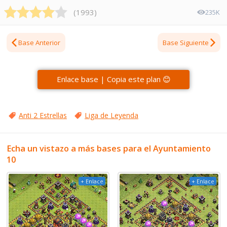
(
1993
)
235K
Base Anterior
Base Siguiente
Enlace base | Copia este plan 😊
Anti 2 Estrellas
Liga de Leyenda
Echa un vistazo a más bases para el Ayuntamiento
10
+ Enlace
+ Enlace