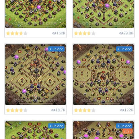
160K
29.8K
+ Enlace
+ Enlace
18.7K
122K
+ Enlace
+ Enlace
2026