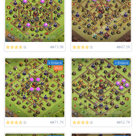
73.9K
67.5K
+ Enlace
+ Enlace
2026
71.7K
52.7K